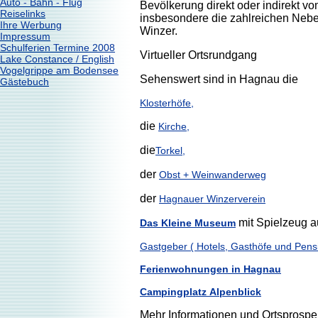
Auto - Bahn - Flug
Bevölkerung direkt oder indirekt v
Reiselinks
insbesondere die zahlreichen Neb
Ihre Werbung
Winzer.
Impressum
Schulferien Termine 2008
Virtueller Ortsrundgang
Lake Constance / English
Vogelgrippe am Bodensee
Sehenswert sind in Hagnau die
Gästebuch
Klosterhöfe,
die
Kirche,
die
Torkel,
der
Obst + Weinwanderweg
der
Hagnauer Winzerverein
mit Spielzeug a
Das Kleine Museum
Gastgeber ( Hotels, Gasthöfe und Pens
Ferienwohnungen in Hagnau
Campingplatz Alpenblick
Mehr Informationen und Ortsprospek