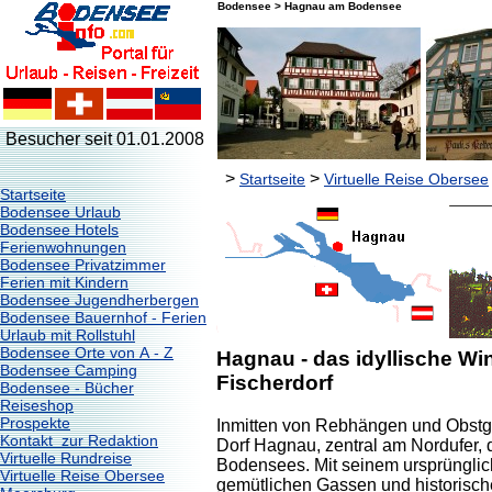
Bodensee > Hagnau am Bodensee
Besucher seit 01.01.2008
>
>
Startseite
Virtuelle Reise Obersee
Startseite
Bodensee Urlaub
Bodensee Hotels
Ferienwohnungen
Bodensee Privatzimmer
Ferien mit Kindern
Bodensee Jugendherbergen
Bodensee Bauernhof - Ferien
Urlaub mit Rollstuhl
Bodensee Orte von A - Z
Hagnau - das idyllische Wi
Bodensee Camping
Fischerdorf
Bodensee - Bücher
Reiseshop
Prospekte
Inmitten von Rebhängen und Obstgä
Kontakt zur Redaktion
Dorf Hagnau, zentral am Nordufer,
Virtuelle Rundreise
Bodensees. Mit seinem ursprünglic
Virtuelle Reise Obersee
gemütlichen Gassen und historisch