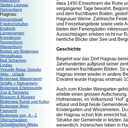
Meersburg
etwa 1450 Einwohnern die Ruhe un
Stetten Linzgau
vergangener Tage bewahrt. Begüns
Gehrenberg
und dem fruchtbaren Boden, gedeih
Hagnau
Hagnauer Weine. Zahlreiche Feste,
Immenstaad
und Freizeitangebote sowie viele 
Friedrichshafen
Eriskirch
bieten den Feriengästen interessan
Langenargen
Aussichtslagen erleben nicht nur 
Kressbronn
herrliche Blicke über See und Berg
Nonnenhorn
Wasserburg
Geschichte
Bodolz am Bodensee
Westallgaeu
Begehrt war das Dorf Hagnau bereit
Bad Schachen
Jahrhunderten aufgrund seiner ze
Lindau
und seinen fruchtbaren Böden. So w
Virtuelle Reise Südufer
Hagnau immer wieder in andere Besi
Aktiv - Urlaub
Bodensee Wassersport
Erwähnt wurde Hagnau erstmals 10
Schiffe + Nahverkehr
Bodensee Erlebnisziele
Auch zum Kloster Weingarten gehö
Zoo & Tierparks
erlebte einen grossen Aufschwung.
Museum & Museen
Hofmeisterei, im Volksmund "Hof" 
Bodensee Kunst und Kultur
erbaut und birgt heute Gemeindeve
Bodensee Wein
Kindergarten und Winzerverein. D
Fasnacht
der Hagnau schon früh erreicht hat,
Bodensee von A - Z
Struktur der Gemeinde in letzten Ja
Oberschwaben
Schwäbisches Allgäu
wesentlich. Inzwischen leben in H