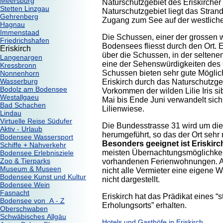
Meersburg
Naturschutzgebiet des Eriskircher
Stetten Linzgau
Naturschutzgebiet liegt das Strand
Gehrenberg
Zugang zum See auf der westliche
Hagnau
Immenstaad
Die Schussen, einer der grossen 
Friedrichshafen
Bodensees fliesst durch den Ort.
Eriskirch
über die Schussen, in der seltenen
Langenargen
eine der Sehenswürdigkeiten des O
Kressbronn
Schussen bieten sehr gute Möglic
Nonnenhorn
Wasserburg
Eriskirch durch das Naturschutzge
Bodolz am Bodensee
Vorkommen der wilden Lilie Iris sib
Westallgaeu
Mai bis Ende Juni verwandelt sich
Bad Schachen
Lilienwiese.
Lindau
Virtuelle Reise Südufer
Die Bundesstrasse 31 wird um di
Aktiv - Urlaub
herumgeführt, so das der Ort sehr 
Bodensee Wassersport
Besonders geeignet ist Eriskirch
Schiffe + Nahverkehr
meisten Übernachtungsmöglichkeit
Bodensee Erlebnisziele
Zoo & Tierparks
vorhandenen Ferienwohnungen. Al
Museum & Museen
nicht alle Vermieter eine eigene 
Bodensee Kunst und Kultur
nicht dargestellt.
Bodensee Wein
Fasnacht
Eriskirch hat das Prädikat eines “
Bodensee von A - Z
Erholungsorts” erhalten.
Oberschwaben
Schwäbisches Allgäu
Hotels und Gasthöfe in Eriskirch