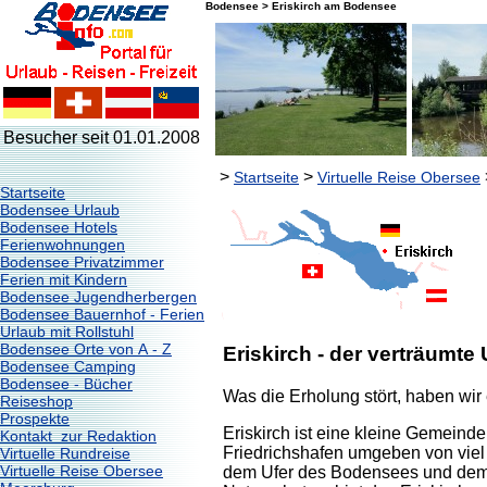
Bodensee > Eriskirch am Bodensee
Besucher seit 01.01.2008
>
>
Startseite
Virtuelle Reise Obersee
Startseite
Bodensee Urlaub
Bodensee Hotels
Ferienwohnungen
Bodensee Privatzimmer
Ferien mit Kindern
Bodensee Jugendherbergen
Bodensee Bauernhof - Ferien
Urlaub mit Rollstuhl
Bodensee Orte von A - Z
Eriskirch - der verträumt
Bodensee Camping
Bodensee - Bücher
Was die Erholung stört, haben wir
Reiseshop
Prospekte
Eriskirch ist eine kleine Gemein
Kontakt zur Redaktion
Friedrichshafen umgeben von vie
Virtuelle Rundreise
Virtuelle Reise Obersee
dem Ufer des Bodensees und dem 