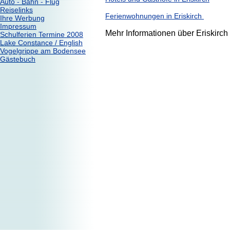
Auto - Bahn - Flug
Reiselinks
Ferienwohnungen in Eriskirch
Ihre Werbung
Impressum
Mehr Informationen über Eriskirch
Schulferien Termine 2008
Lake Constance / English
Vogelgrippe am Bodensee
Gästebuch