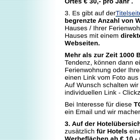
Ortes € 30,- pro Jahr .
3. Es gibt auf der
Titelse
begrenzte Anzahl von 
Hauses / Ihrer Ferienwo
Hauses mit einem
direkt
Webseiten.
Mehr als zur Zeit 1000 
Tendenz, können dann ein
Ferienwohnung oder Ihr
einen Link vom Foto aus d
Auf Wunsch schalten wir 
individuellen Link - Clic
Bei Interesse für diese
T
ein Email und wir machen
3. Auf der Hotelübersi
zusätzlich
für Hotels
ei
Werbeflächen ab € 10,-