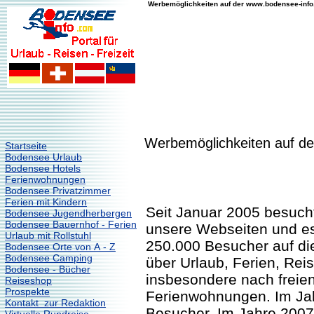
Werbemöglichkeiten auf der www.bodensee-inf
Werbemöglichkeiten auf d
Startseite
Bodensee Urlaub
Bodensee Hotels
Ferienwohnungen
Bodensee Privatzimmer
Ferien mit Kindern
Seit Januar 2005 besuch
Bodensee Jugendherbergen
Bodensee Bauernhof - Ferien
unsere Webseiten und es
Urlaub mit Rollstuhl
250.000 Besucher auf di
Bodensee Orte von A - Z
Bodensee Camping
über Urlaub, Ferien, Re
Bodensee - Bücher
insbesondere nach freie
Reiseshop
Prospekte
Ferienwohnungen. Im Ja
Kontakt zur Redaktion
Besucher. Im Jahre 2007