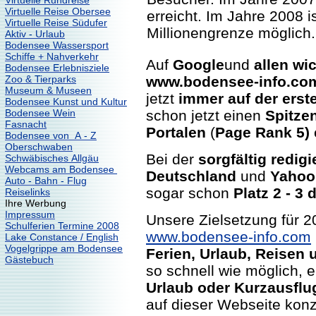
Virtuelle Rundreise
Virtuelle Reise Obersee
erreicht. Im Jahre 2008 i
Virtuelle Reise Südufer
Millionengrenze möglich.
Aktiv - Urlaub
Bodensee Wassersport
Schiffe + Nahverkehr
Auf
Google
und
allen w
Bodensee Erlebnisziele
Zoo & Tierparks
www.bodensee-info.co
Museum & Museen
jetzt
immer auf der erst
Bodensee Kunst und Kultur
Bodensee Wein
schon jetzt einen
Spitze
Fasnacht
Portalen
(
Page Rank 5)
Bodensee von A - Z
Oberschwaben
Bei der
sorgfältig redig
Schwäbisches Allgäu
Webcams am Bodensee
Deutschland
und
Yahoo 
Auto - Bahn - Flug
sogar schon
Platz 2 - 3
Reiselinks
Ihre Werbung
Impressum
Unsere Zielsetzung für 2
Schulferien Termine 2008
www.bodensee-info.com
Lake Constance / English
Vogelgrippe am Bodensee
Ferien, Urlaub, Reisen
Gästebuch
so schnell wie möglich,
Urlaub oder Kurzausfl
auf dieser Webseite konz